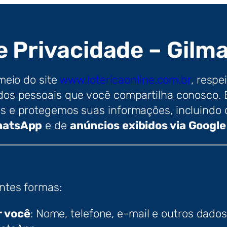
de Privacidade – Gilma
 meio do site
www.lotericaonline.com.br
, respe
s pessoais que você compartilha conosco. Es
 e protegemos suas informações, incluindo 
hatsApp
e de
anúncios exibidos via Googl
ntes formas:
r você
: Nome, telefone, e-mail e outros dado