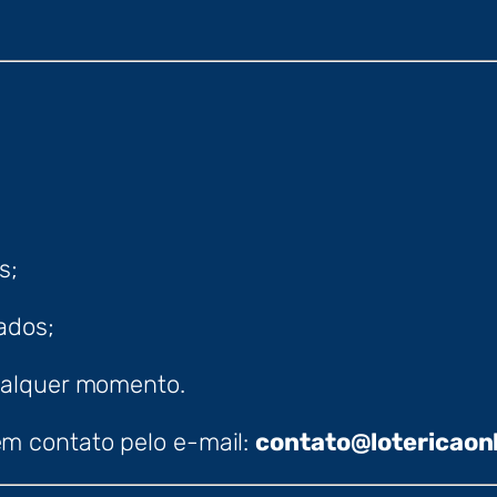
s;
ados;
ualquer momento.
 em contato pelo e-mail:
contato@lotericaon